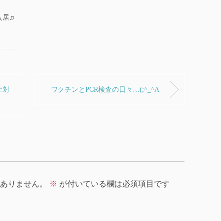
入居♫
止対
ワクチンとPCR検査の日々…(;^_^A
ありません。
※
が付いている欄は必須項目です